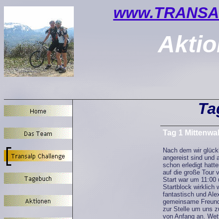
www.TRANSAL
Akti
Ta
Tag 1 Mittenwa
Nach dem wir glückl
angereist sind und a
schon erledigt hatt
auf die große Tour 
Start war um 11:00 
Startblock wirklich
fantastisch und Alex
gemeinsame Freunde
zur Stelle um uns 
von Anfang an. Wett