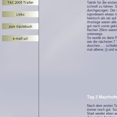
Taktik für die erste
schnell zu fahren. 
durchgezogen. Der n
irgendwann etwas n
hektisch als wir au
Anstiege waren alle
gut nach vorne gekä
flachen 25km waren 
unterwegs.
So wurde es dann Pl
wie die nächsten 7 
duschen..... schlafe
mal alleine;-)) und 
Tag 2 Mayrhofe
Nach dem ersten Ta
immer noch gut. So 
Start wieder eben a