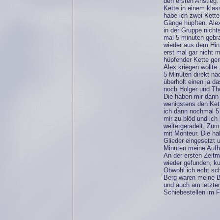
den ersten Anstieg
Kette in einem kla
habe ich zwei Kette
Gänge hüpften. Alex
in der Gruppe nich
mal 5 minuten gebra
wieder aus dem Hi
erst mal gar nicht m
hüpfender Kette gera
Alex kriegen wollte
5 Minuten direkt nac
überholt einen ja d
noch Holger und Th
Die haben mir dann 
wenigstens den Ket
ich dann nochmal 5
mir zu blöd und ich
weitergeradelt. Zu
mit Monteur. Die ha
Glieder eingesetzt 
Minuten meine Aufho
An der ersten Zeit
wieder gefunden, ku
Obwohl ich echt sc
Berg waren meine B
und auch am letzten
Schiebestellen im F