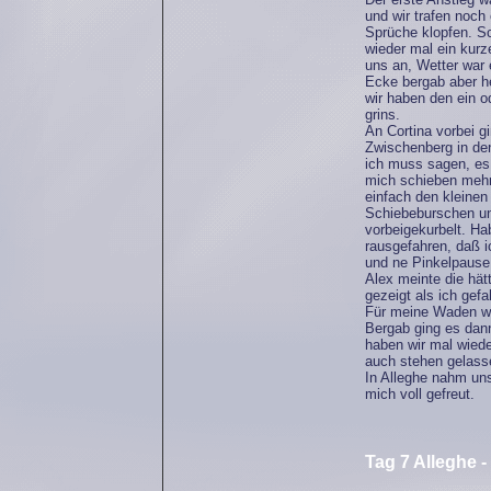
und wir trafen noc
Sprüche klopfen. S
wieder mal ein kur
uns an, Wetter war 
Ecke bergab aber he
wir haben den ein o
grins.
An Cortina vorbei g
Zwischenberg in de
ich muss sagen, es 
mich schieben mehr 
einfach den kleinen
Schiebeburschen u
vorbeigekurbelt. Ha
rausgefahren, daß i
und ne Pinkelpaus
Alex meinte die hät
gezeigt als ich gef
Für meine Waden wa
Bergab ging es dann
haben wir mal wiede
auch stehen gelass
In Alleghe nahm un
mich voll gefreut.
Tag 7 Alleghe -