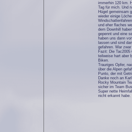
immerhin 120 km. H
Tag für mich. Und n
Hügel gemeinsam geb
wieder einige Löcher
Windschattenfahren
und eher flaches w
dem Downhill haben
gepennt und eine s
haben uns dann von
lassen und sind dan
gefahren. War zwar 
Fazit: Die Tac2005 
teilweise hart aber
Biken.
Trauriges Opfer, na
über die Alpen gefah
Punto, der mit Getr
Danke noch an Karl 
Rocky Mountain Tea
sicher im Team Bu
Super nette Heimfah
nicht erkannt habe. 