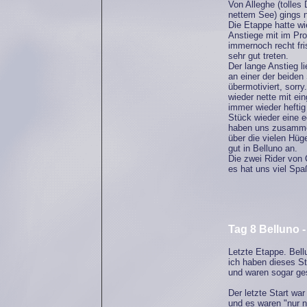
Von Alleghe (tolles 
nettem See) gings 
Die Etappe hatte wi
Anstiege mit im Pro
immernoch recht fr
sehr gut treten.
Der lange Anstieg li
an einer der beiden
übermotiviert, sorry
wieder nette mit ei
immer wieder heftig
Stück wieder eine e
haben uns zusamm
über die vielen Hüg
gut in Belluno an.
Die zwei Rider von 
es hat uns viel Sp
Tag 8 Belluno -
Letzte Etappe. Bellu
ich haben dieses S
und waren sogar ge
Der letzte Start wa
und es waren "nur 