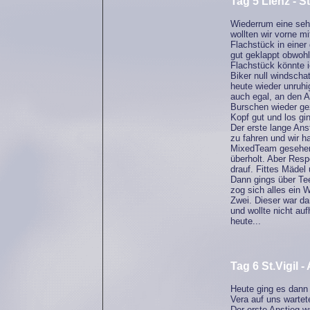
Tag 5 Lienz - St.
Wiederrum eine seh
wollten wir vorne m
Flachstück in einer
gut geklappt obwohl
Flachstück könnte i
Biker null windscha
heute wieder unruh
auch egal, an den A
Burschen wieder gez
Kopf gut und los gin
Der erste lange Ans
zu fahren und wir h
MixedTeam gesehen u
überholt. Aber Resp
drauf. Fittes Mädel 
Dann gings über Tee
zog sich alles ein
Zwei. Dieser war da
und wollte nicht au
heute...
Tag 6 St.Vigil -
Heute ging es dann 
Vera auf uns wartete
Der erste Anstieg w